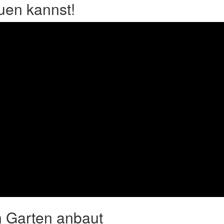
uen kannst!
n Garten anbaut